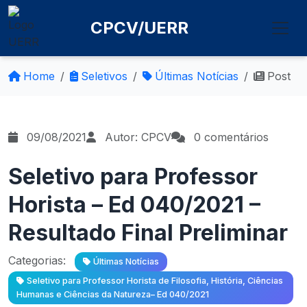
CPCV/UERR
Home
Seletivos
Últimas Notícias
Post
09/08/2021
Autor: CPCV
0 comentários
Seletivo para Professor
Horista – Ed 040/2021 –
Resultado Final Preliminar
Categorias:
Últimas Notícias
Seletivo para Professor Horista de Filosofia, História, Ciências
Humanas e Ciências da Natureza– Ed 040/2021