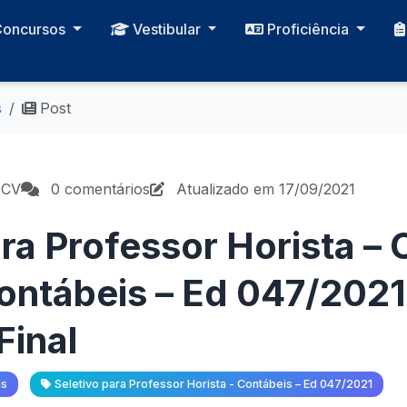
Concursos
Vestibular
Proficiência
s
Post
PCV
0 comentários
Atualizado em 17/09/2021
ara Professor Horista –
ontábeis – Ed 047/2021
Final
as
Seletivo para Professor Horista - Contábeis – Ed 047/2021