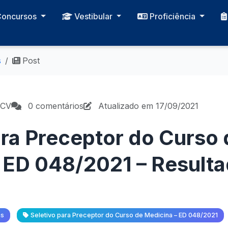
Concursos
Vestibular
Proficiência
s
Post
PCV
0 comentários
Atualizado em 17/09/2021
ara Preceptor do Curso 
 ED 048/2021 – Resultad
as
Seletivo para Preceptor do Curso de Medicina – ED 048/2021