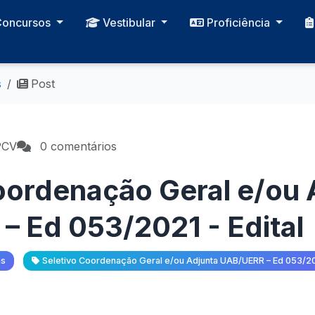
Concursos
Vestibular
Proficiência
s
Post
PCV
0 comentários
oordenação Geral e/ou 
 Ed 053/2021 - Edital
as
Seletivo Coordenação Geral e/ou Adjunta UAB/UERR – Ed 053/2