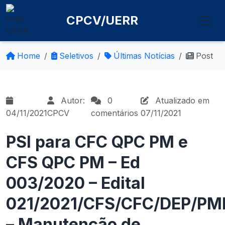
CPCV/UERR
Home
Seletivos
Últimas Notícias
Post
Autor:
0
Atualizado em
04/11/2021
CPCV
comentários
07/11/2021
PSI para CFC QPC PM e
CFS QPC PM – Ed
003/2020 – Edital
021/2021/CFS/CFC/DEP/PM
– Manutenção de