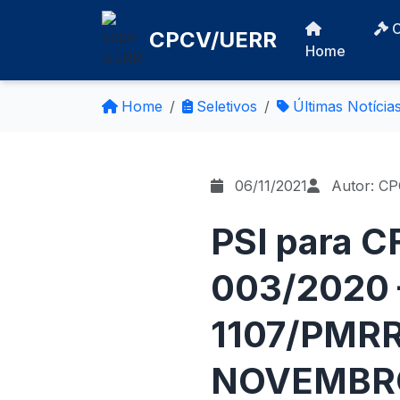
CPCV/UERR
Home
Home
Seletivos
Últimas Notícia
06/11/2021
Autor: C
PSI para 
003/2020 –
1107/PMRR
NOVEMBRO 