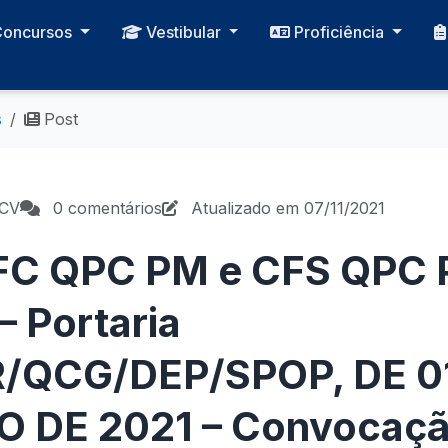
Concursos
Vestibular
Proficiência
s
Post
PCV
0 comentários
Atualizado em 07/11/2021
CFC QPC PM e CFS QPC 
 Portaria
/QCG/DEP/SPOP, DE 0
DE 2021 – Convocaçã