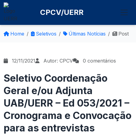
CPCV/UERR
Home
Seletivos
Últimas Notícias
Post
12/11/2021
Autor: CPCV
0 comentários
Seletivo Coordenação
Geral e/ou Adjunta
UAB/UERR – Ed 053/2021 –
Cronograma e Convocação
para as entrevistas