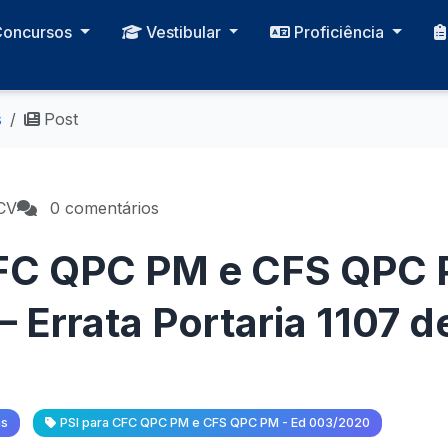
Concursos
Vestibular
Proficiência
s
Post
CV
0 comentários
CFC QPC PM e CFS QPC 
 Errata Portaria 1107 d
as
PSI para CFC QPC PM e CFS QPC PM - Ed 003/2020