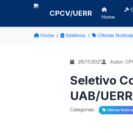
CPCV/UERR
Home
Home
Seletivos
Últimas Notícia
26/11/2021
Autor: C
Seletivo C
UAB/UERR –
Categorias:
Últimas Notíci