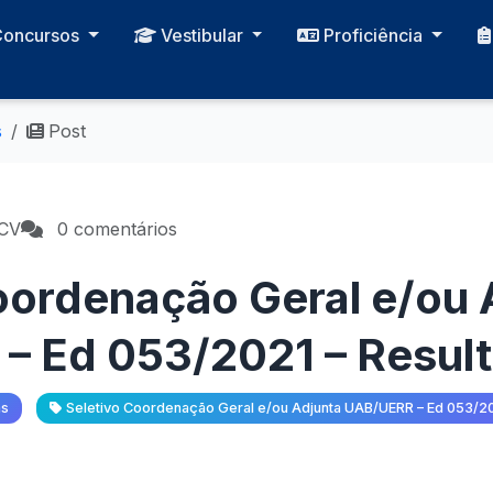
Concursos
Vestibular
Proficiência
s
Post
PCV
0 comentários
oordenação Geral e/ou 
 Ed 053/2021 – Result
as
Seletivo Coordenação Geral e/ou Adjunta UAB/UERR – Ed 053/2