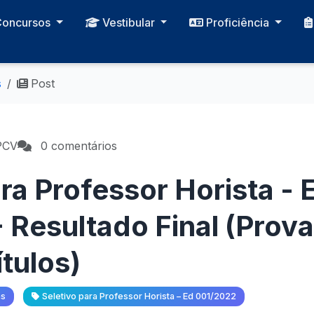
Concursos
Vestibular
Proficiência
s
Post
PCV
0 comentários
ra Professor Horista - 
 Resultado Final (Prova
tulos)
as
Seletivo para Professor Horista – Ed 001/2022