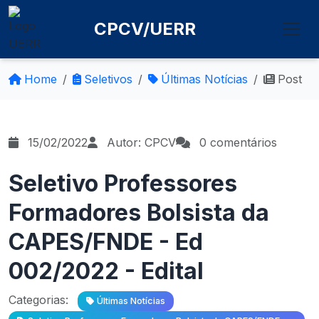
CPCV/UERR
Home
Seletivos
Últimas Notícias
Post
15/02/2022
Autor: CPCV
0 comentários
Seletivo Professores
Formadores Bolsista da
CAPES/FNDE - Ed
002/2022 - Edital
Categorias:
Últimas Notícias