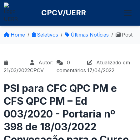
CPCV/UERR
Home
Seletivos
Últimas Notícias
Post
Autor:
0
Atualizado em
21/03/2022
CPCV
comentários
17/04/2022
PSI para CFC QPC PM e
CFS QPC PM – Ed
003/2020 - Portaria nº
398 de 18/03/2022
Convocação para o Curso