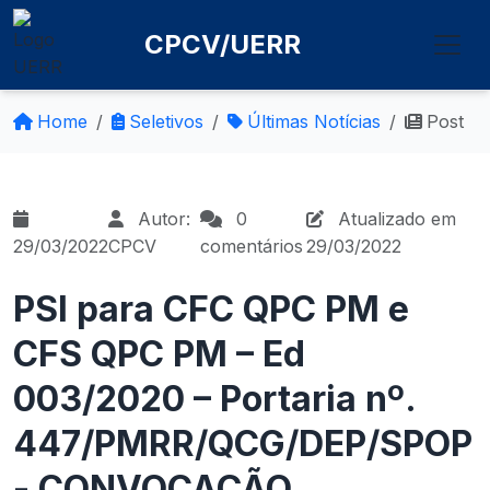
CPCV/UERR
Home
Seletivos
Últimas Notícias
Post
Autor:
0
Atualizado em
29/03/2022
CPCV
comentários
29/03/2022
PSI para CFC QPC PM e
CFS QPC PM – Ed
003/2020 – Portaria nº.
447/PMRR/QCG/DEP/SPOP
- CONVOCAÇÃO