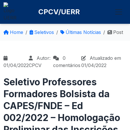
CPCV/UERR
Home
Seletivos
Últimas Notícias
Post
Autor:
0
Atualizado em
01/04/2022
CPCV
comentários
01/04/2022
Seletivo Professores
Formadores Bolsista da
CAPES/FNDE – Ed
002/2022 – Homologação
Preliminar das Inscrições