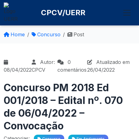
CPCV/UERR
Home
Concurso
Post
Autor:
0
Atualizado em
08/04/2022
CPCV
comentários
26/04/2022
Concurso PM 2018 Ed
001/2018 – Edital nº. 070
de 06/04/2022 –
Convocação
Categorias:
Concurso
Em Andamento