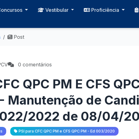
Concursos
Vestibular
Proficiência
s
Post
PCV
0 comentários
CFC QPC PM E CFS QPC
- Manutenção de Candi
 022/2022 de 08/04/2
as
PSI para CFC QPC PM e CFS QPC PM - Ed 003/2020