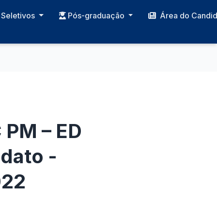
Seletivos
Pós-graduação
Área do Candi
 PM – ED
dato -
022