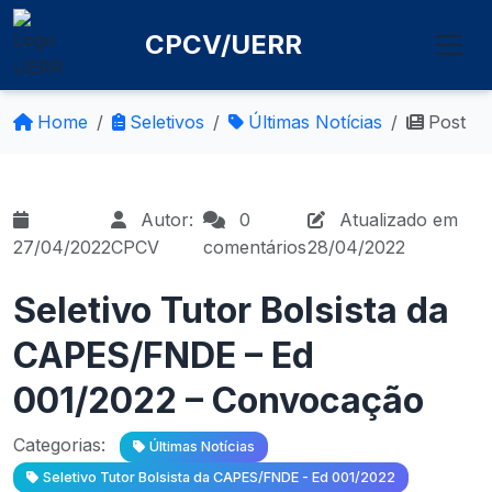
CPCV/UERR
Home
Seletivos
Últimas Notícias
Post
Autor:
0
Atualizado em
27/04/2022
CPCV
comentários
28/04/2022
Seletivo Tutor Bolsista da
CAPES/FNDE – Ed
001/2022 – Convocação
Categorias:
Últimas Notícias
Seletivo Tutor Bolsista da CAPES/FNDE - Ed 001/2022