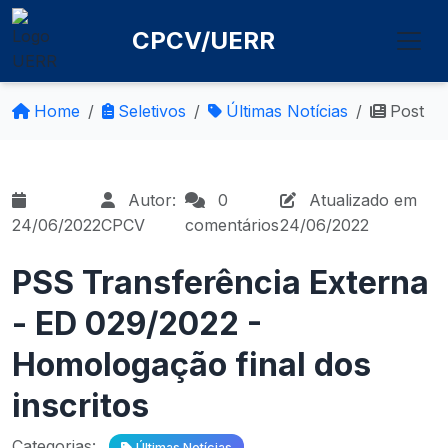
CPCV/UERR
Home
Seletivos
Últimas Notícias
Post
Autor:
0
Atualizado em
24/06/2022
CPCV
comentários
24/06/2022
PSS Transferência Externa
- ED 029/2022 -
Homologação final dos
inscritos
Categorias:
Últimas Notícias