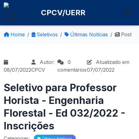
CPCV/UERR
Home
Seletivos
Últimas Notícias
Post
Autor:
0
Atualizado em
08/07/2022
CPCV
comentários
07/07/2022
Seletivo para Professor
Horista - Engenharia
Florestal - Ed 032/2022 -
Inscrições
Categorias:
Últimas Notícias