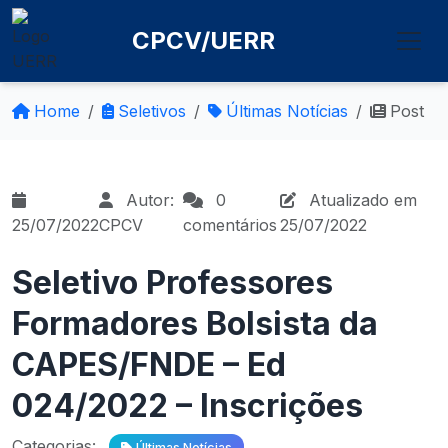
CPCV/UERR
Home
Seletivos
Últimas Notícias
Post
Autor:
0
Atualizado em
25/07/2022
CPCV
comentários
25/07/2022
Seletivo Professores
Formadores Bolsista da
CAPES/FNDE – Ed
024/2022 – Inscrições
Categorias:
Últimas Notícias