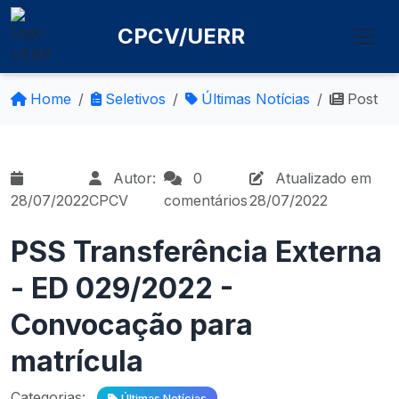
CPCV/UERR
Home
Seletivos
Últimas Notícias
Post
Autor:
0
Atualizado em
28/07/2022
CPCV
comentários
28/07/2022
PSS Transferência Externa
- ED 029/2022 -
Convocação para
matrícula
Categorias:
Últimas Notícias