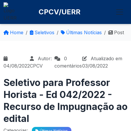
CPCV/UERR
Home
Seletivos
Últimas Notícias
Post
Autor:
0
Atualizado em
04/08/2022
CPCV
comentários
03/08/2022
Seletivo para Professor
Horista - Ed 042/2022 -
Recurso de Impugnação ao
edital
Categorias:
Últimas Notícias