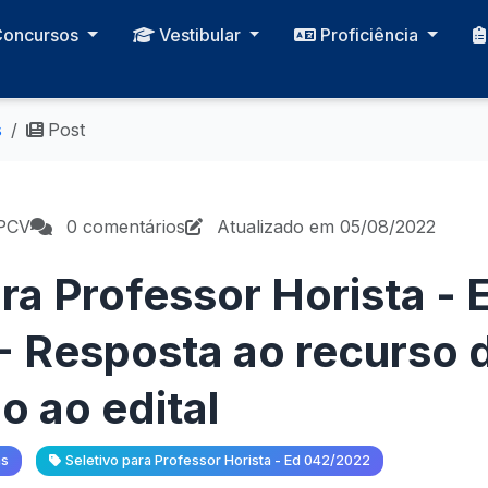
Concursos
Vestibular
Proficiência
s
Post
CPCV
0 comentários
Atualizado em 05/08/2022
ra Professor Horista - 
 Resposta ao recurso 
 ao edital
as
Seletivo para Professor Horista - Ed 042/2022