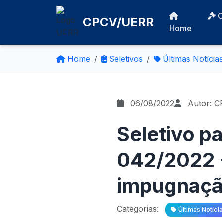
CPCV/UERR
Home
Home
Seletivos
Últimas Notícia
06/08/2022
Autor: 
Seletivo pa
042/2022 -
impugnação
Categorias:
Últimas Notíci