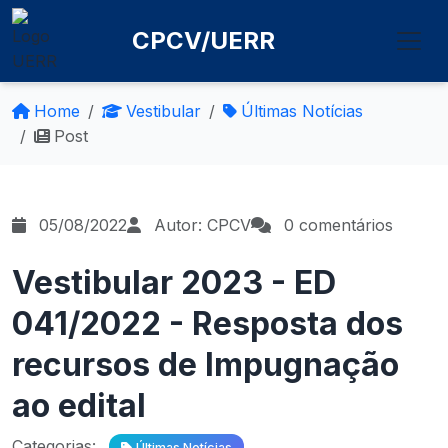
CPCV/UERR
Home
Vestibular
Últimas Notícias
Post
05/08/2022
Autor: CPCV
0 comentários
Vestibular 2023 - ED
041/2022 - Resposta dos
recursos de Impugnação
ao edital
Categorias:
Últimas Notícias