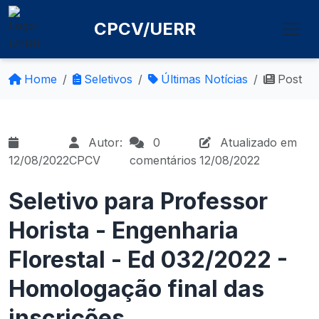
CPCV/UERR
Home
Seletivos
Últimas Notícias
Post
Autor:
0
Atualizado em
12/08/2022
CPCV
comentários
12/08/2022
Seletivo para Professor
Horista - Engenharia
Florestal - Ed 032/2022 -
Homologação final das
inscrições