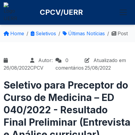
CPCV/UERR
Home
Seletivos
Últimas Notícias
Post
Autor:
0
Atualizado em
26/08/2022
CPCV
comentários
25/08/2022
Seletivo para Preceptor do
Curso de Medicina – ED
040/2022 - Resultado
Final Preliminar (Entrevista
e Análise curricular)