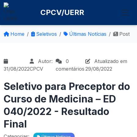
CPCV/UERR
Home
Seletivos
Últimas Notícias
Post
Autor:
0
Atualizado em
31/08/2022
CPCV
comentários
29/08/2022
Seletivo para Preceptor do
Curso de Medicina – ED
040/2022 - Resultado
Final
Categorias:
Últimas Notícias