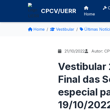
CPCV/UERR
Home
Home
Vestibular
Últimas Notíc
21/10/2022
Autor: C
Vestibular
Final das 
especial p
19/10/202