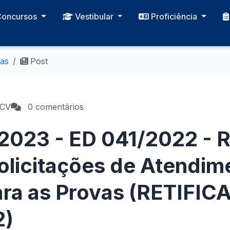
Concursos
Vestibular
Proficiência
ias
Post
PCV
0 comentários
 2023 - ED 041/2022 - 
Solicitações de Atendim
ara as Provas (RETIFI
2)