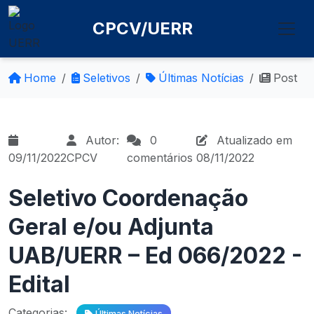
CPCV/UERR
Home
Seletivos
Últimas Notícias
Post
Autor:
0
Atualizado em
09/11/2022
CPCV
comentários
08/11/2022
Seletivo Coordenação
Geral e/ou Adjunta
UAB/UERR – Ed 066/2022 -
Edital
Categorias:
Últimas Notícias