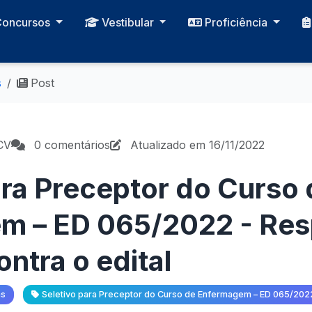
Concursos
Vestibular
Proficiência
s
Post
CV
0 comentários
Atualizado em 16/11/2022
ara Preceptor do Curso 
m – ED 065/2022 - Res
ntra o edital
as
Seletivo para Preceptor do Curso de Enfermagem – ED 065/202