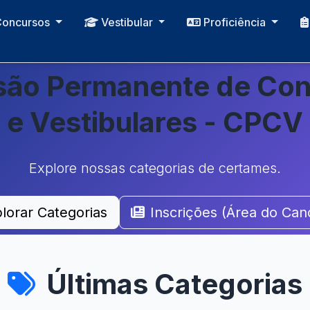
Concursos
Vestibular
Proficiência
ão Permanente de Co
e Vestibulares - CPCV
Explore nossas categorias de certames.
lorar Categorias
Inscrições (Área do Can
Últimas Categorias