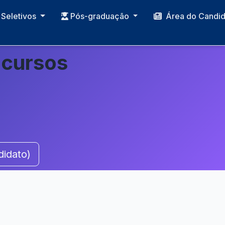
Seletivos
Pós-graduação
Área do Candi
ncursos
didato)