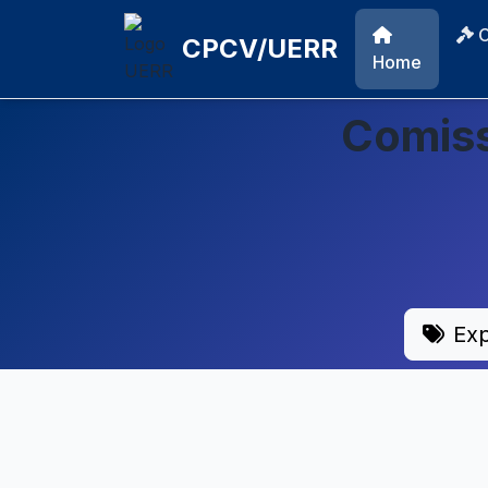
CPCV/UERR
Home
Comiss
Exp