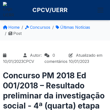
CPCV/UERR
Home
Concursos
Últimas Notícias
Post
Autor:
0
Atualizado em
10/01/2023
CPCV
comentários
10/01/2023
Concurso PM 2018 Ed
001/2018 – Resultado
preliminar da investigação
social - 4ª (quarta) etapa