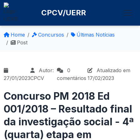
CPCV/UERR
Home
Concursos
Últimas Notícias
Post
Autor:
0
Atualizado em
27/01/2023
CPCV
comentários
17/02/2023
Concurso PM 2018 Ed
001/2018 – Resultado final
da investigação social - 4ª
(quarta) etapa em