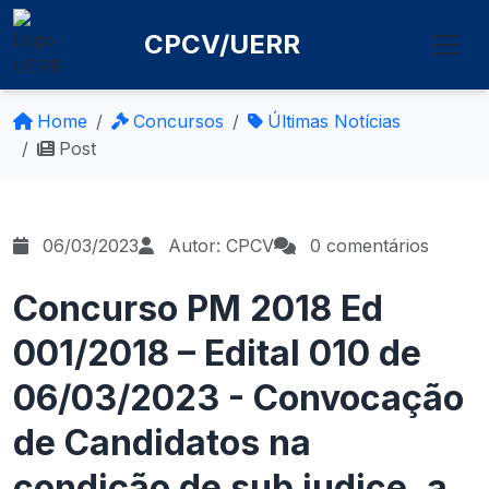
CPCV/UERR
Home
Concursos
Últimas Notícias
Post
06/03/2023
Autor: CPCV
0 comentários
Concurso PM 2018 Ed
001/2018 – Edital 010 de
06/03/2023 - Convocação
de Candidatos na
condição de sub judice, a