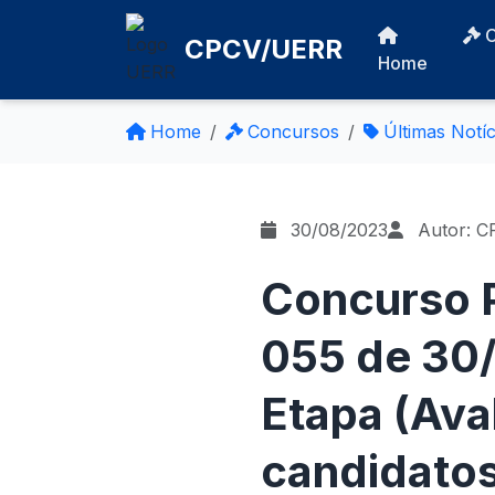
CPCV/UERR
Home
Home
Concursos
Últimas Notíc
30/08/2023
Autor: C
Concurso P
055 de 30
Etapa (Ava
candidatos