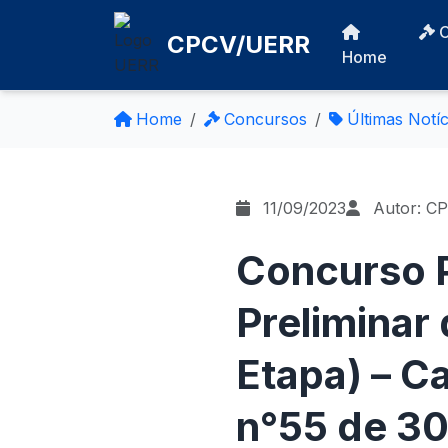
CPCV/UERR
Home
Home
Concursos
Últimas Notíc
11/09/2023
Autor: C
Concurso 
Preliminar 
Etapa) – C
n°55 de 3