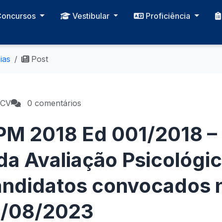
Concursos
Vestibular
Proficiência
ias
Post
PCV
0 comentários
PM 2018 Ed 001/2018 –
da Avaliação Psicológic
andidatos convocados n
0/08/2023