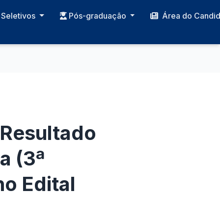
Seletivos
Pós-graduação
Área do Candi
 Resultado
a (3ª
o Edital