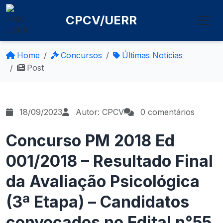
CPCV/UERR
Home
Concursos
Últimas Notícias
Post
18/09/2023
Autor: CPCV
0 comentários
Concurso PM 2018 Ed
001/2018 – Resultado Final
da Avaliação Psicológica
(3ª Etapa) – Candidatos
convocados no Edital n°55