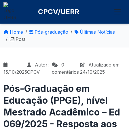
CPCV/UERR
Home
Pós-graduação
Últimas Notícias
Post
Autor:
0
Atualizado em
15/10/2025
CPCV
comentários
24/10/2025
Pós-Graduação em
Educação (PPGE), nível
Mestrado Acadêmico – Ed
069/2025 - Resposta aos