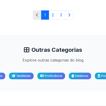
1
2
3
Outras Categorias
Explore outras categorias do blog
os
Vestibular
Proficiência
Seletivos
Pó