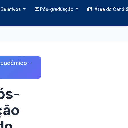
Seletivos
Pós-graduação
Área do Candi
Acadêmico -
ós-
ção
do