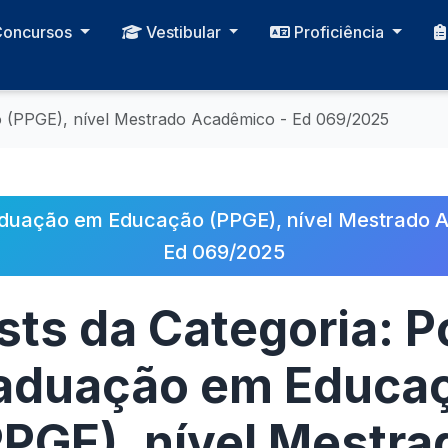
Concursos
Vestibular
Proficiência
(PPGE), nível Mestrado Acadêmico - Ed 069/2025
duação em Educação (PPGE), nível Mestrado 
Ed 069/2025
sts da Categoria: P
aduação em Educa
PPGE), nível Mestra