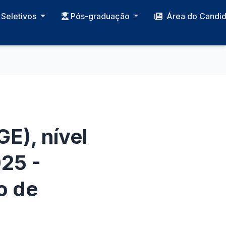
Seletivos
Pós-graduação
Área do Candi
E), nível
25 -
o de