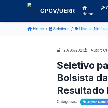
CPCV/UERR
Home
Home
Seletivos
Últimas Notícia
20/05/2021
Autor: C
Seletivo p
Bolsista d
Resultado 
Categorias:
Últimas Notíci