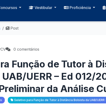
Concursos
Vestibular
Proficiência
s
Post
PCV
0 comentários
ara Função de Tutor à Di
a UAB/UERR – Ed 012/20
Preliminar da Análise Cu
as
Seletivo para Função de Tutor à Distância Bolsista da UAB/UERR 