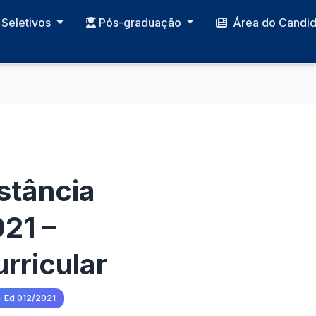
Seletivos
Pós-graduação
Área do Candi
stância
21 –
rricular
- Ed 012/2021