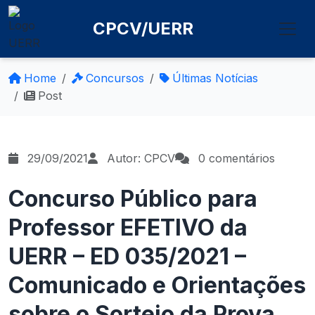
CPCV/UERR
Home
Concursos
Últimas Notícias
Post
29/09/2021
Autor: CPCV
0 comentários
Concurso Público para
Professor EFETIVO da
UERR – ED 035/2021 –
Comunicado e Orientações
sobre o Sorteio da Prova