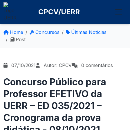
CPCV/UERR
Home
Concursos
Últimas Notícias
Post
07/10/2021
Autor: CPCV
0 comentários
Concurso Público para
Professor EFETIVO da
UERR – ED 035/2021 –
Cronograma da prova
didática - 08/10/2021