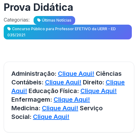
Prova Didática
Categorias:
Últimas Notícias
Concurso Público para Professor EFETIVO da UERR - ED
035/2021
Administração:
Clique Aqui!
Ciências
Contábeis:
Clique Aqui!
Direito:
Clique
Aqui!
Educação Física:
Clique Aqui!
Enfermagem:
Clique Aqui!
Medicina:
Clique Aqui!
Serviço
Social:
Clique Aqui!