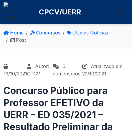
CPCV/UERR
Home
Concursos
Últimas Notícias
Post
Autor:
0
Atualizado em
13/10/2021
CPCV
comentários
22/10/2021
Concurso Público para
Professor EFETIVO da
UERR – ED 035/2021 –
Resultado Preliminar da