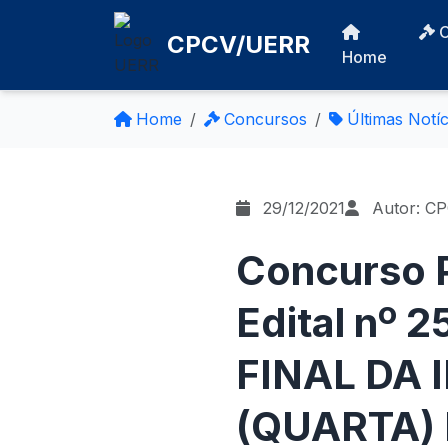
CPCV/UERR
Home
Home
Concursos
Últimas Notíc
29/12/2021
Autor: C
Concurso P
Edital nº 
FINAL DA 
(QUARTA)