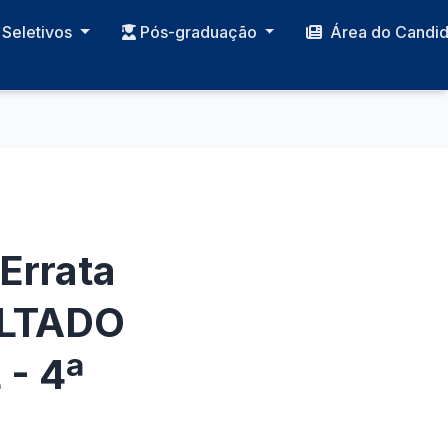
Seletivos
Pós-graduação
Área do Candi
Errata
SULTADO
- 4ª