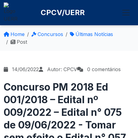
CPCV/UERR
Home
Concursos
Últimas Notícias
Post
14/06/2022
Autor: CPCV
0 comentários
Concurso PM 2018 Ed
001/2018 – Edital nº
009/2022 – Edital n° 075
de 09/06/2022 - Tomar
sem efeito o Edital n° 057