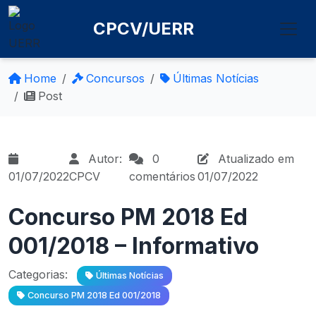
CPCV/UERR
Home
Concursos
Últimas Notícias
Post
Autor:
0
Atualizado em
01/07/2022
CPCV
comentários
01/07/2022
Concurso PM 2018 Ed
001/2018 – Informativo
Categorias:
Últimas Notícias
Concurso PM 2018 Ed 001/2018