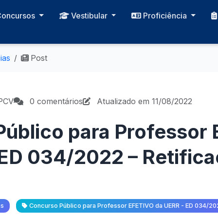
Concursos
Vestibular
Proficiência
ias
Post
CPCV
0 comentários
Atualizado em 11/08/2022
úblico para Professor
ED 034/2022 – Retific
as
Concurso Público para Professor EFETIVO da UERR - ED 034/20