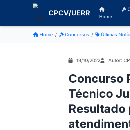
CPCV/UERR
Home
Home
Concursos
Últimas Notíc
18/10/2022
Autor: C
Concurso P
Técnico Ju
Resultado 
atendiment